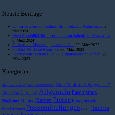
Neuste Beiträge
Un carico pieno di Südtirol: Brimi setzt auf Authentizität
2.
Mai 2024
Mehr Sensibilität für unser Land statt italienische Mozzarella
6. März 2024
Dichter und Minnesänger unter sich…
29. März 2023
Südtirol 100 Jahre Namenlos
28. März 2023
Landesweite Aktion: Eine Kulturnation fälscht Namen!
27.
März 2023
Kategorien
Akte "Südtiroler Wegweiser"
Akte "Straßenschilder"
Akte "San Candido"
Allgemein
Faschismus
Akte "Val Gardena"
Presse
Namen
Medien
Presseberichte
Flugblätter
Pressemitteilungen
Tatorte
Pressekonferenzen
Quellen
Veranstaltungen