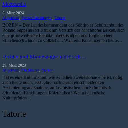
Mozzarella
6. März 2024
Allgemein
,
Pressemitteilungen
,
Tatorte
BOZEN – Der Landeskommandant des Südtiroler Schützenbundes
Roland Seppi äußert Kritik am Versuch des Milchhofes Brixen, sich
eine grün-weiß-rote Identität überzustülpen und folglich einen
Etikettenschwindel zu vollziehen. Während Konsumenten heute…
Dichter und Minnesänger unter sich…
29. März 2023
Allgemein
,
Flugblätter
,
Medien
Hat es eine Kulturnation, wie es Italien zweifelsohne eine ist, nötig,
auch heute noch, 100 Jahre nach dieser einschneidenden
Assimilerungsmaßnahme, an faschistischen, am Schreibtisch
erfundenen Fälschungen, festzuhalten? Wenn italienische
Kulturgrößen…
Tatorte