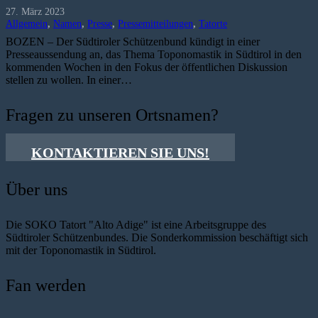
27. März 2023
Allgemein
,
Namen
,
Presse
,
Pressemitteilungen
,
Tatorte
BOZEN – Der Südtiroler Schützenbund kündigt in einer
Presseaussendung an, das Thema Toponomastik in Südtirol in den
kommenden Wochen in den Fokus der öffentlichen Diskussion
stellen zu wollen. In einer…
Fragen zu unseren Ortsnamen?
KONTAKTIEREN SIE UNS!
Über uns
Die SOKO Tatort "Alto Adige" ist eine Arbeitsgruppe des
Südtiroler Schützenbundes. Die Sonderkommission beschäftigt sich
mit der Toponomastik in Südtirol.
Fan werden