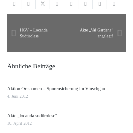
HGV – Locanda
Akte „Val Gardena“
Sudtirolese
angelegt!
Ähnliche Beiträge
Aktion Ortsnamen – Spurensicherung im Vinschgau
4. Juni 2012
Akte „locanda sudtirolese“
10. April 2012