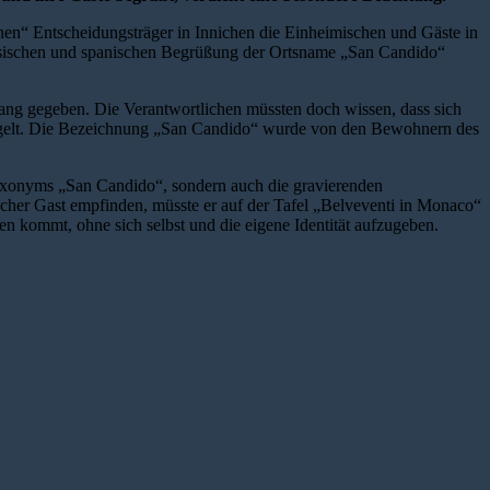
nen“ Entscheidungsträger in Innichen die Einheimischen und Gäste in
zösischen und spanischen Begrüßung der Ortsname „San Candido“
ang gegeben. Die Verantwortlichen müssten doch wissen, dass sich
piegelt. Die Bezeichnung „San Candido“ wurde von den Bewohnern des
s Exonyms „San Candido“, sondern auch die gravierenden
her Gast empfinden, müsste er auf der Tafel „Belveventi in Monaco“
n kommt, ohne sich selbst und die eigene Identität aufzugeben.