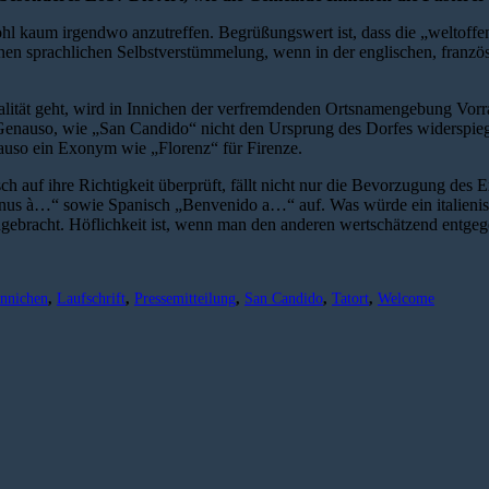
hl kaum irgendwo anzutreffen. Begrüßungswert ist, dass die „weltoffe
genen sprachlichen Selbstverstümmelung, wenn in der englischen, fran
lität geht, wird in Innichen der verfremdenden Ortsnamengebung Vorr
n. Genauso, wie „San Candido“ nicht den Ursprung des Dorfes widers
nauso ein Exonym wie „Florenz“ für Firenze.
h auf ihre Richtigkeit überprüft, fällt nicht nur die Bevorzugung de
us à…“ sowie Spanisch „Benvenido a…“ auf. Was würde ein italienisc
gebracht. Höflichkeit ist, wenn man den anderen wertschätzend entgege
Innichen
,
Laufschrift
,
Pressemitteilung
,
San Candido
,
Tatort
,
Welcome