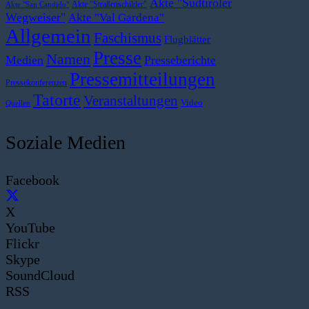
Akte "Südtiroler
Akte "Straßenschilder"
Akte "San Candido"
Wegweiser"
Akte "Val Gardena"
Allgemein
Faschismus
Flugblätter
Presse
Namen
Medien
Presseberichte
Pressemitteilungen
Pressekonferenzen
Tatorte
Veranstaltungen
Video
Quellen
Soziale Medien
Facebook
X
YouTube
Flickr
Skype
SoundCloud
RSS