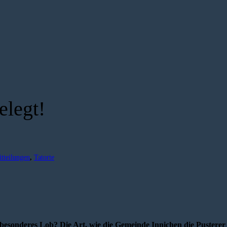
elegt!
itteilungen
,
Tatorte
besonderes Lob? Die Art, wie die Gemeinde Innichen die Pusterer 