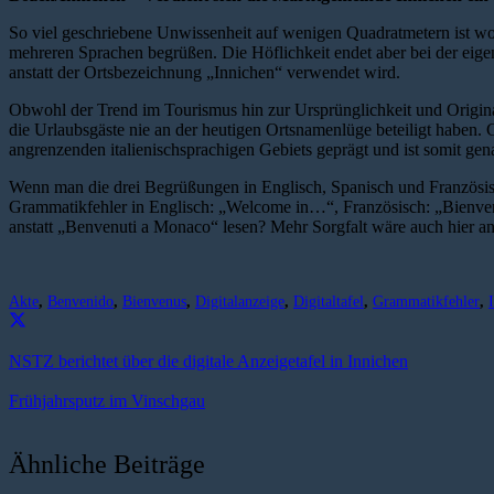
So viel geschriebene Unwissenheit auf wenigen Quadratmetern ist wo
mehreren Sprachen begrüßen. Die Höflichkeit endet aber bei der ei
anstatt der Ortsbezeichnung „Innichen“ verwendet wird.
Obwohl der Trend im Tourismus hin zur Ursprünglichkeit und Origina
die Urlaubsgäste nie an der heutigen Ortsnamenlüge beteiligt habe
angrenzenden italienischsprachigen Gebiets geprägt und ist somit ge
Wenn man die drei Begrüßungen in Englisch, Spanisch und Französisc
Grammatikfehler in Englisch: „Welcome in…“, Französisch: „Bienven
anstatt „Benvenuti a Monaco“ lesen? Mehr Sorgfalt wäre auch hier an
Akte
,
Benvenido
,
Bienvenus
,
Digitalanzeige
,
Digitaltafel
,
Grammatikfehler
,
NSTZ berichtet über die digitale Anzeigetafel in Innichen
Frühjahrsputz im Vinschgau
Ähnliche Beiträge