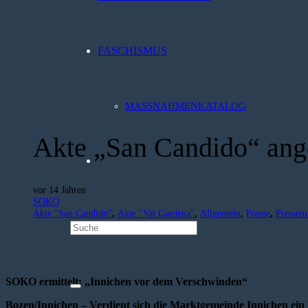
FASCHISMUS
MASSNAHMENKATALOG
Akte „San Candido“ ang
vor 14 Jahren
SOKO
Akte "San Candido"
,
Akte "Val Gardena"
,
Allgemein
,
Presse
,
Pressem
SOKO ermittelt: „Innichen vor dem Verschwinden“
Bozen/Innichen – Verdient sich die Marktgemeinde Innichen ein 