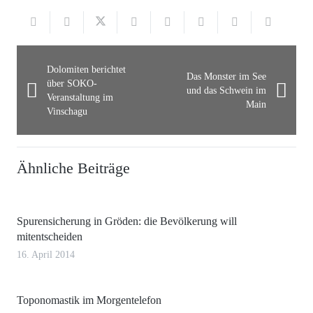
Dolomiten berichtet
Das Monster im See
über SOKO-
und das Schwein im
Veranstaltung im
Main
Vinschagu
Ähnliche Beiträge
Spurensicherung in Gröden: die Bevölkerung will
mitentscheiden
16. April 2014
Toponomastik im Morgentelefon