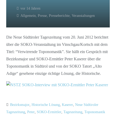
vor 14 Jahren
Allgemein
,
Presse
,
Presseberichte
,
Veranstaltungen
Die Neue Südtiroler Tageszeitung vom 20. Juni 2012 berichtet
über die SOKO-Veranstaltung im Vinschgau/Kortsch mit dem
Titel: “Verwirrende Toponomastik”. Sie hällt ein Gespräch mit
Bezirksmajor und SOKO-Ermittler Peter Kaserer über die
Toponomastik in Südtirol und von der SOKO Tatort „Alto
Adige“ gesehene einzige richtige Lösung, die Historische.
Bezirksmajor
,
Historische Lösung
,
Kaserer
,
Neue Südtiroler
Tageszeitung
,
Peter
,
SOKO-Ermittler
,
Tageszeitung
,
Toponomastik