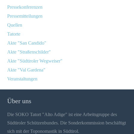
Pressekonferenzen
Pressemitteilungen
Quellen
Tatorte
Akte "San Candido"
Akte "Straßenschilder"
Akte "Südtiroler Wegweiser"
Akte "Val Gardena"
Veranstaltungen
Über uns
Die SOKO Tatort "Alto Adige" ist eine Arbeitsgruppe des
Südtiroler Schützenbundes. Die Sonderkommission beschäftigt
sich mit der Toponomastik in Südtirol.