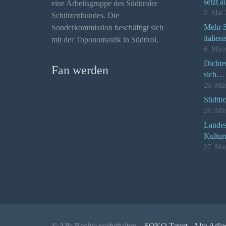
setzt a
eine Arbeitsgruppe des Südtiroler
2. Mai 
Schützenbundes. Die
Mehr Se
Sonderkommission beschäftigt sich
italien
mit der Toponomastik in Südtirol.
6. Mär
Dichte
Fan werden
sich…
29. Mä
Südtir
28. Mä
Landes
Kultur
27. Mä
© Alle Rechte vorbehalten –
SOKO Tatort „Alto Adig