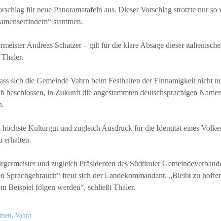
orschlag für neue Panoramatafeln aus. Dieser Vorschlag strotzte nur so 
 Namenserfindern“ stammen.
eister Andreas Schatzer – gilt für die klare Absage dieser italienisc
Thaler.
dass sich die Gemeinde Vahrn beim Festhalten der Einnamigkeit nicht n
h beschlossen, in Zukunft die angestammten deutschsprachigen Namen 
n.
höchste Kulturgut und zugleich Ausdruck für die Identität eines Volkes
u erhalten.
germeister und zugleich Präsidenten des Südtiroler Gemeindeverbandes
chen Sprachgebrauch“ freut sich der Landekommandant. „Bleibt zu hoffe
 Beispiel folgen werden“, schließt Thaler.
amen
,
Vahrn