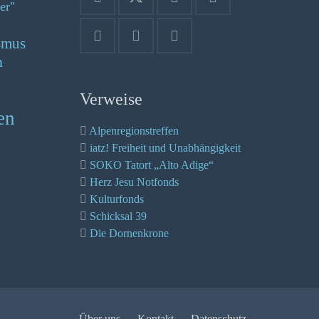
er"
smus
n
Verweise
en
Alpenregionstreffen
iatz! Freiheit und Unabhängigkeit
SOKO Tatort „Alto Adige“
Herz Jesu Notfonds
Kulturfonds
Schicksal 39
Die Dornenkrone
Über uns
Kontakt
Datenschutz