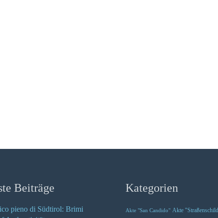
te Beiträge
Kategorien
ico pieno di Südtirol: Brimi
Akte "Straßenschil
Akte "San Candido"