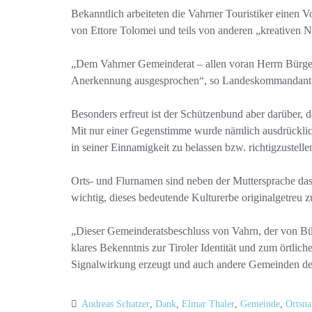
Bekanntlich arbeiteten die Vahrner Touristiker einen V
von Ettore Tolomei und teils von anderen „kreativen
„Dem Vahrner Gemeinderat – allen voran Herrn Bürgerm
Anerkennung ausgesprochen“, so Landeskommandant 
Besonders erfreut ist der Schützenbund aber darüber, 
Mit nur einer Gegenstimme wurde nämlich ausdrücklic
in seiner Einnamigkeit zu belassen bzw. richtigzustelle
Orts- und Flurnamen sind neben der Muttersprache das 
wichtig, dieses bedeutende Kulturerbe originalgetreu z
„Dieser Gemeinderatsbeschluss von Vahrn, der von Bür
klares Bekenntnis zur Tiroler Identität und zum örtli
Signalwirkung erzeugt und auch andere Gemeinden dem
Andreas Schatzer
,
Dank
,
Elmar Thaler
,
Gemeinde
,
Ortsn