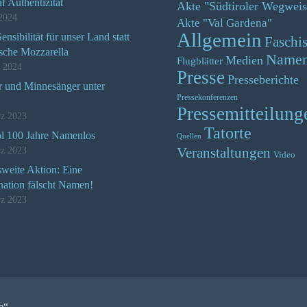
uf Authentizität
Akte "Südtiroler Wegweis
2024
Akte "Val Gardena"
Allgemein
nsibilität für unser Land statt
Faschi
ische Mozzarella
Name
Medien
Flugblätter
z 2024
Presse
Presseberichte
r und Minnesänger unter
Pressekonferenzen
Pressemitteilung
rz 2023
Tatorte
ol 100 Jahre Namenlos
Quellen
rz 2023
Veranstaltungen
Video
weite Aktion: Eine
nation fälscht Namen!
rz 2023
e“