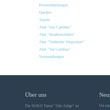
Pressemitteilungen
Quellen
Tatorte
Akte "San Candido"
Akte "Straßenschilder"
Akte "Südtiroler Wegweiser"
Akte "Val Gardena"
Veranstaltungen
Über uns
Neus
Un car
Die SOKO Tatort "Alto Adige" ist