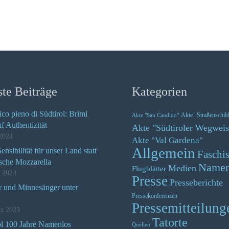
te Beiträge
Kategorien
ico pieno di Südtirol: Brimi
Akte "Straßenschil
Akte "San Candido"
uf Authentizität
Akte "Südtiroler Wegweis
2024
Akte "Val Gardena"
Allgemein
nsibilität für unser Land statt
Faschi
ische Mozzarella
Name
Medien
Flugblätter
z 2024
Presse
Presseberichte
r und Minnesänger unter
Pressekonferenzen
Pressemitteilung
rz 2023
Tatorte
ol 100 Jahre Namenlos
Quellen