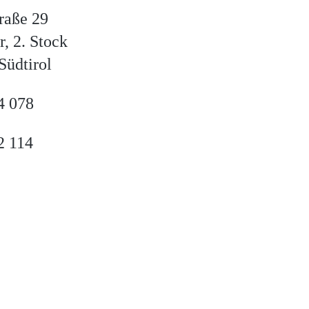
raße 29
, 2. Stock
Südtirol
4 078
2 114