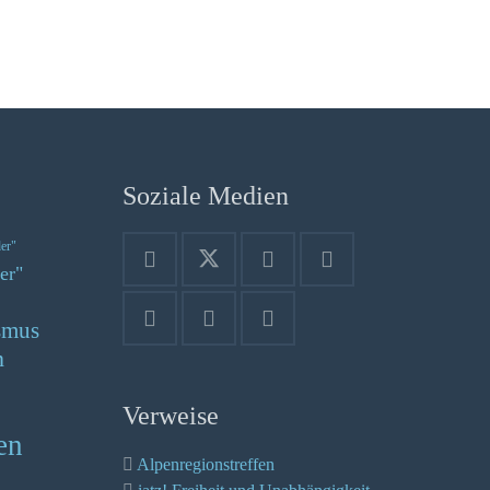
Soziale Medien
der"
er"
smus
n
Verweise
en
Alpenregionstreffen