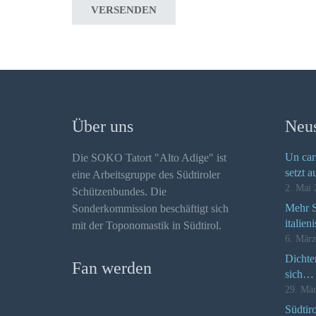
VERSENDEN
Über uns
Neus
Un car
Die SOKO Tatort "Alto Adige" ist
setzt a
eine Arbeitsgruppe des Südtiroler
2. Mai 
Schützenbundes. Die
Mehr Se
Sonderkommission beschäftigt sich
italien
mit der Toponomastik in Südtirol.
6. Mär
Dichte
Fan werden
sich…
29. Mä
Südtir