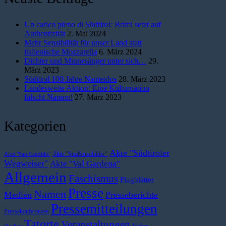
Un carico pieno di Südtirol: Brimi setzt auf
Authentizität
2. Mai 2024
Mehr Sensibilität für unser Land statt
italienische Mozzarella
6. März 2024
Dichter und Minnesänger unter sich…
29.
März 2023
Südtirol 100 Jahre Namenlos
28. März 2023
Landesweite Aktion: Eine Kulturnation
fälscht Namen!
27. März 2023
Kategorien
Akte "Südtiroler
Akte "Straßenschilder"
Akte "San Candido"
Wegweiser"
Akte "Val Gardena"
Allgemein
Faschismus
Flugblätter
Presse
Namen
Medien
Presseberichte
Pressemitteilungen
Pressekonferenzen
Tatorte
Veranstaltungen
Video