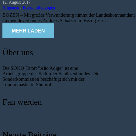
12. August 2017
Allgemein
,
Pressemitteilungen
BOZEN – Mit großer Verwunderung nimmt der Landeskommandant des S
Gemeindeverbandes Andreas Schatzer im Bezug zur…
MEHR LADEN
Über uns
Die SOKO Tatort "Alto Adige" ist eine
Arbeitsgruppe des Südtiroler Schützenbundes. Die
Sonderkommission beschäftigt sich mit der
Toponomastik in Südtirol.
Fan werden
Neuste Beiträge