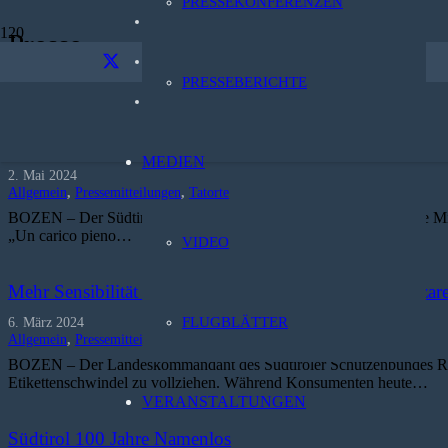
PRESSEKONFERENZEN
Über uns
Presse
Kontakt
Start
PRESSEBERICHTE
Presse
Datenschutz
Un carico pieno di Südtirol: Brimi setzt auf Authentizität
MEDIEN
2. Mai 2024
Allgemein
,
Pressemitteilungen
,
Tatorte
BOZEN – Der Südtiroler Schützenbund zeigt sich erfreut, dass die Mi
„Un carico pieno…
VIDEO
Mehr Sensibilität für unser Land statt italienische Mozzare
6. März 2024
FLUGBLÄTTER
Allgemein
,
Pressemitteilungen
,
Tatorte
BOZEN – Der Landeskommandant des Südtiroler Schützenbundes Roland
Etikettenschwindel zu vollziehen. Während Konsumenten heute…
VERANSTALTUNGEN
Südtirol 100 Jahre Namenlos