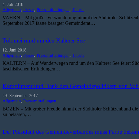
4. Juli 2018
Allgemein
,
Presse
,
Pressemitteilungen
,
Tatorte
VAHRN – Mit großer Verwunderung nimmt der Südtiroler Schützenbund
September 2017 fasste besagter Gemeinderat…
Tolomei rund um den Kalterer See
12. Juni 2018
Allgemein
,
Presse
,
Pressemitteilungen
,
Tatorte
KALTERN – Auf Wanderwegen rund um den Kalterer See feiert Südtirol
faschistischen Erfindungen…
Kompliment und Dank den Gemeindepolitikern von Vah
29. September 2017
Allgemein
,
Pressemitteilungen
BOZEN – Mit großer Freude nimmt der Südtiroler Schützenbund die E
zu belassen,…
Der Präsident des Gemeindeverbandes muss Farbe beken