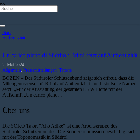
Authentizität
Start
Authentizität
Un carico pieno di Südtirol: Brimi setzt auf Authentizität
2. Mai 2024
Allgemein
,
Pressemitteilungen
,
Tatorte
BOZEN – Der Südtiroler Schützenbund zeigt sich erfreut, dass die
Milchgenossenschaft Brimi auf Authentizität und historische Namen
setzt. „Mit der Ausstattung der gesamten LKW-Flotte mit der
Aufschrift „Un carico pieno…
Über uns
Die SOKO Tatort "Alto Adige" ist eine Arbeitsgruppe des
Südtiroler Schützenbundes. Die Sonderkommission beschäftigt sich
mit der Toponomastik in Südtirol.