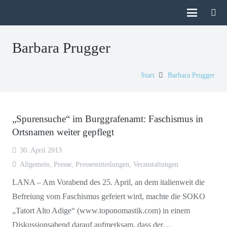
Barbara Prugger
Start
Barbara Prugger
„Spurensuche“ im Burggrafenamt: Faschismus in
Ortsnamen weiter gepflegt
30. April 2013
Allgemein
,
Presse
,
Pressemitteilungen
,
Veranstaltungen
LANA – Am Vorabend des 25. April, an dem italienweit die
Befreiung vom Faschismus gefeiert wird, machte die SOKO
„Tatort Alto Adige“ (www.toponomastik.com) in einem
Diskussionsabend darauf aufmerksam, dass der…