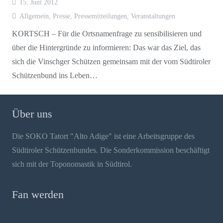
15. Juni 2012
Allgemein
,
Presse
,
Pressemitteilungen
,
Veranstaltungen
KORTSCH – Für die Ortsnamenfrage zu sensibilisieren und
über die Hintergründe zu informieren: Das war das Ziel, das
sich die Vinschger Schützen gemeinsam mit der vom Südtiroler
Schützenbund ins Leben…
Über uns
Die SOKO Tatort "Alto Adige" ist eine Arbeitsgruppe des
Südtiroler Schützenbundes. Die Sonderkommission beschäftigt
sich mit der Toponomastik in Südtirol.
Fan werden