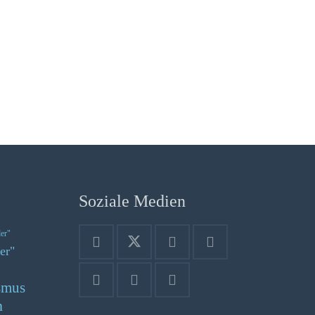
Soziale Medien
der"
er"
smus
n