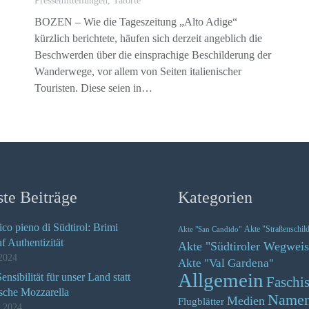
Pressemitteilungen
,
Tatorte
BOZEN – Wie die Tageszeitung „Alto Adige“
kürzlich berichtete, häufen sich derzeit angeblich die
Beschwerden über die einsprachige Beschilderung der
Wanderwege, vor allem von Seiten italienischer
Touristen. Diese seien in…
te Beiträge
Kategorien
ico pieno di Südtirol: Brimi
Akte "Straßenschil
Akte "San Candido"
uf Authentizität
Akte "Südtiroler Wegweis
2024
Akte "Val Gardena"
Allgemein
nsibilität für unser Land statt
Faschi
ische Mozzarella
Name
Medien
Flugblätter
z 2024