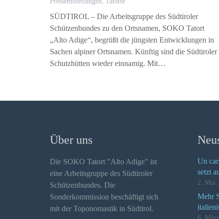
Pressemitteilungen
,
Tatorte
SÜDTIROL – Die Arbeitsgruppe des Südtiroler
Schützenbundes zu den Ortsnamen, SOKO Tatort
„Alto Adige“, begrüßt die jüngsten Entwicklungen in
Sachen alpiner Ortsnamen. Künftig sind die Südtiroler
Schutzhütten wieder einnamig. Mit…
Über uns
Neus
Un car
Die SOKO Tatort "Alto Adige" ist
setzt a
eine Arbeitsgruppe des Südtiroler
2. Mai 
Schützenbundes. Die
Mehr Se
Sonderkommission beschäftigt sich
italien
mit der Toponomastik in Südtirol.
6. Mär