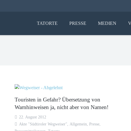
TATORTE
PRESSE
MEDIEN
Touristen in Gefahr? Übersetzung von
Warnhinweisen ja, nicht aber von Namen!
22. August 2012
Akte "Südtiroler Wegweiser"
,
Allgemein
,
Presse
,