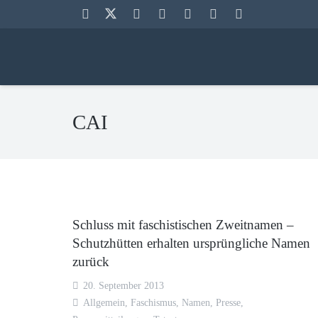
CAI
Schluss mit faschistischen Zweitnamen –
Schutzhütten erhalten ursprüngliche Namen
zurück
20. September 2013
Allgemein
,
Faschismus
,
Namen
,
Presse
,