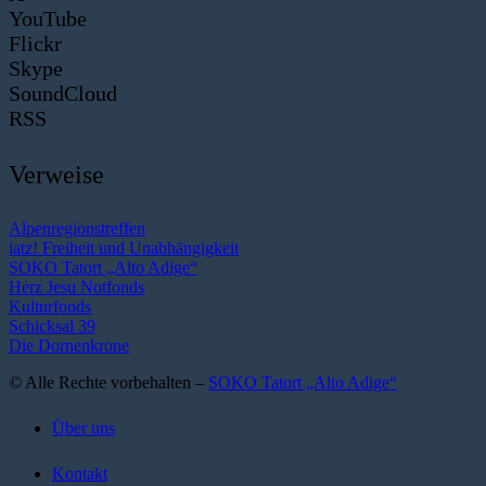
YouTube
Flickr
Skype
SoundCloud
RSS
Verweise
Alpenregionstreffen
iatz! Freiheit und Unabhängigkeit
SOKO Tatort „Alto Adige“
Herz Jesu Notfonds
Kulturfonds
Schicksal 39
Die Dornenkrone
© Alle Rechte vorbehalten –
SOKO Tatort „Alto Adige“
Über uns
Kontakt