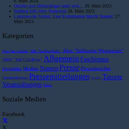
6. März 2024
Dichter und Minnesänger unter sich…
29. März 2023
Südtirol 100 Jahre Namenlos
28. März 2023
Landesweite Aktion: Eine Kulturnation fälscht Namen!
27.
März 2023
Kategorien
Akte "Südtiroler Wegweiser"
Akte "Straßenschilder"
Akte "San Candido"
Allgemein
Faschismus
Akte "Val Gardena"
Presse
Namen
Medien
Presseberichte
Flugblätter
Pressemitteilungen
Tatorte
Pressekonferenzen
Quellen
Veranstaltungen
Video
Soziale Medien
Facebook
X