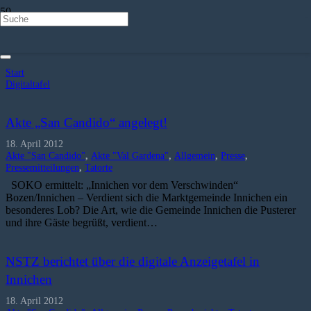
Digitaltafel
Start
Digitaltafel
Akte „San Candido“ angelegt!
18. April 2012
Akte "San Candido"
,
Akte "Val Gardena"
,
Allgemein
,
Presse
,
Pressemitteilungen
,
Tatorte
SOKO ermittelt: „Innichen vor dem Verschwinden“
Bozen/Innichen – Verdient sich die Marktgemeinde Innichen ein
besonderes Lob? Die Art, wie die Gemeinde Innichen die Pusterer
und ihre Gäste begrüßt, verdient…
NSTZ berichtet über die digitale Anzeigetafel in
Innichen
18. April 2012