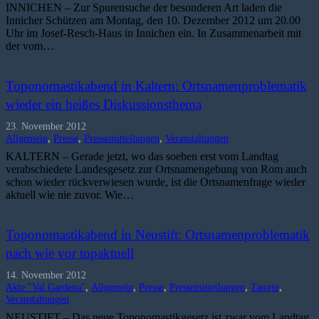
INNICHEN – Zur Spurensuche der besonderen Art laden die
Innicher Schützen am Montag, den 10. Dezember 2012 um 20.00
Uhr im Josef-Resch-Haus in Innichen ein. In Zusammenarbeit mit
der vom…
Toponomastikabend in Kaltern: Ortsnamenproblematik
wieder ein heißes Diskussionsthema
23. November 2012
Allgemein
,
Presse
,
Pressemitteilungen
,
Veranstaltungen
KALTERN – Gerade jetzt, wo das soeben erst vom Landtag
verabschiedete Landesgesetz zur Ortsnamengebung von Rom auch
schon wieder rückverwiesen wurde, ist die Ortsnamenfrage wieder
aktuell wie nie zuvor. Wie…
Toponomastikabend in Neustift: Ortsnamenproblematik
nach wie vor topaktuell
14. November 2012
Akte "Val Gardena"
,
Allgemein
,
Presse
,
Pressemitteilungen
,
Tatorte
,
Veranstaltungen
NEUSTIFT – Das neue Toponomastikgesetz ist zwar vom Landtag