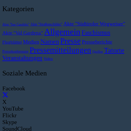
Kategorien
Akte "Südtiroler Wegweiser"
Akte "Straßenschilder"
Akte "San Candido"
Allgemein
Faschismus
Akte "Val Gardena"
Presse
Namen
Medien
Presseberichte
Flugblätter
Pressemitteilungen
Tatorte
Pressekonferenzen
Quellen
Veranstaltungen
Video
Soziale Medien
Facebook
X
YouTube
Flickr
Skype
SoundCloud