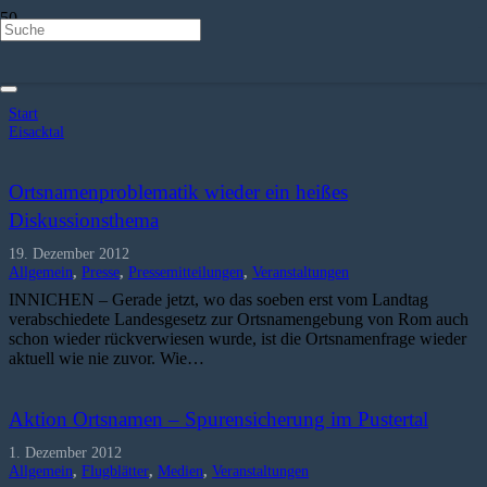
Eisacktal
Start
Eisacktal
Ortsnamenproblematik wieder ein heißes
Diskussionsthema
19. Dezember 2012
Allgemein
,
Presse
,
Pressemitteilungen
,
Veranstaltungen
INNICHEN – Gerade jetzt, wo das soeben erst vom Landtag
verabschiedete Landesgesetz zur Ortsnamengebung von Rom auch
schon wieder rückverwiesen wurde, ist die Ortsnamenfrage wieder
aktuell wie nie zuvor. Wie…
Aktion Ortsnamen – Spurensicherung im Pustertal
1. Dezember 2012
Allgemein
,
Flugblätter
,
Medien
,
Veranstaltungen