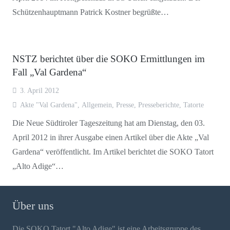
Schützenhauptmann Patrick Kostner begrüßte…
NSTZ berichtet über die SOKO Ermittlungen im
Fall „Val Gardena“
3. April 2012
Akte "Val Gardena"
,
Allgemein
,
Presse
,
Presseberichte
,
Tatorte
Die Neue Südtiroler Tageszeitung hat am Dienstag, den 03.
April 2012 in ihrer Ausgabe einen Artikel über die Akte „Val
Gardena“ veröffentlicht. Im Artikel berichtet die SOKO Tatort
„Alto Adige“…
Über uns
Die SOKO Tatort "Alto Adige" ist eine Arbeitsgruppe des