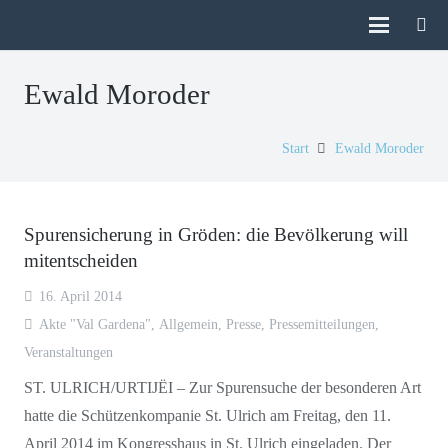
Ewald Moroder
Start
Ewald Moroder
Spurensicherung in Gröden: die Bevölkerung will
mitentscheiden
16. April 2014
Akte "Val Gardena"
,
Allgemein
,
Presse
,
Pressemitteilungen
,
Veranstaltungen
ST. ULRICH/URTIJËI – Zur Spurensuche der besonderen Art
hatte die Schützenkompanie St. Ulrich am Freitag, den 11.
April 2014 im Kongresshaus in St. Ulrich eingeladen. Der