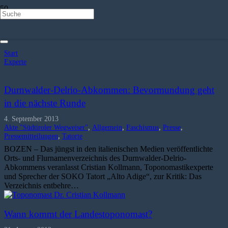
Experte
Start
Experte
Durnwalder-Delrio-Abkommen: Bevormundung geht
in die nächste Runde
4. September 2013
Akte "Südtiroler Wegweiser"
,
Allgemein
,
Faschismus
,
Presse
,
Pressemitteilungen
,
Tatorte
BOZEN – Das jüngst in den italienischen Medien veröffentlichte
Orts- und Flurnamenverzeichnis des Durnwalder-Delrio-
Abkommens veranlasst Cristian Kollmann, Toponomastikexperte
und Sprecher der SOKO Tatort „Alto Adige“, zur Kritik: Das
Verzeichnis entbehre…
Wann kommt der Landestoponomast?