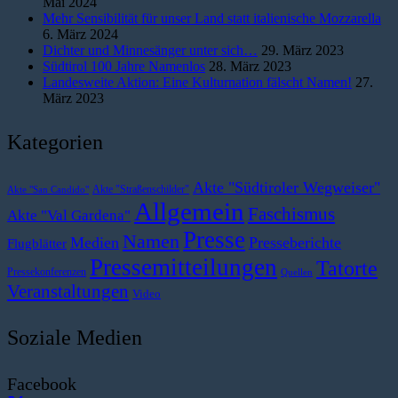
Mai 2024
Mehr Sensibilität für unser Land statt italienische Mozzarella
6. März 2024
Dichter und Minnesänger unter sich…
29. März 2023
Südtirol 100 Jahre Namenlos
28. März 2023
Landesweite Aktion: Eine Kulturnation fälscht Namen!
27.
März 2023
Kategorien
Akte "Südtiroler Wegweiser"
Akte "Straßenschilder"
Akte "San Candido"
Allgemein
Faschismus
Akte "Val Gardena"
Presse
Namen
Medien
Presseberichte
Flugblätter
Pressemitteilungen
Tatorte
Pressekonferenzen
Quellen
Veranstaltungen
Video
Soziale Medien
Facebook