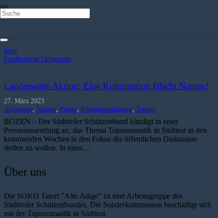
Faschistische Ortsnamen
Start
Faschistische Ortsnamen
Landesweite Aktion: Eine Kulturnation fälscht Namen!
27. März 2023
Allgemein
,
Namen
,
Presse
,
Pressemitteilungen
,
Tatorte
BOZEN – Der Südtiroler Schützenbund kündigt in einer
Presseaussendung an, das Thema Toponomastik in Südtirol in den
kommenden Wochen in den Fokus der öffentlichen Diskussion
stellen zu wollen. In einer…
Über uns
Die SOKO Tatort "Alto Adige" ist eine Arbeitsgruppe des
Südtiroler Schützenbundes. Die Sonderkommission beschäftigt sich
mit der Toponomastik in Südtirol.