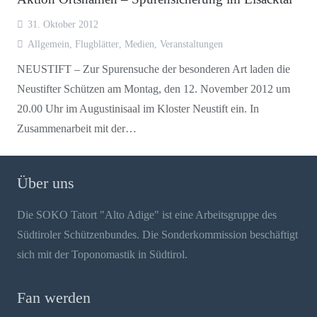
31. Oktober 2012
Allgemein
,
Flugblätter
,
Medien
,
Veranstaltungen
NEUSTIFT – Zur Spurensuche der besonderen Art laden die
Neustifter Schützen am Montag, den 12. November 2012 um
20.00 Uhr im Augustinisaal im Kloster Neustift ein. In
Zusammenarbeit mit der…
Über uns
Die SOKO Tatort "Alto Adige" ist eine Arbeitsgruppe des
Südtiroler Schützenbundes. Die Sonderkommission beschäftigt
sich mit der Toponomastik in Südtirol.
Fan werden