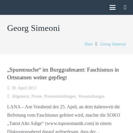
Georg Simeoni
Start
Georg Simeoni
„Spurensuche“ im Burggrafenamt: Faschismus in
Ortsnamen weiter gepflegt
30. April 2013
Allgemein
,
Presse
,
Pressemitteilungen
,
Veranstaltungen
LANA – Am Vorabend des 25. April, an dem italienweit die
Befreiung vom Faschismus gefeiert wird, machte die SOKO
„Tatort Alto Adige“ (www.toponomastik.com) in einem
Diskussionsabend darauf aufmerksam, dass der…