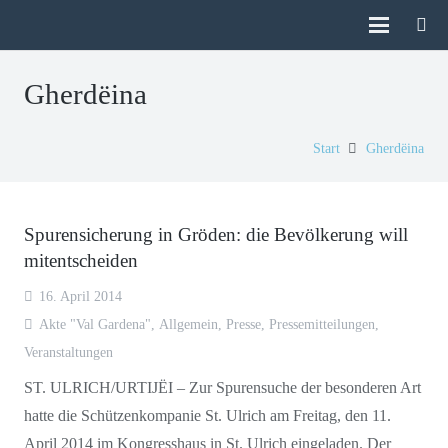
Gherdëina
Start
Gherdëina
Spurensicherung in Gröden: die Bevölkerung will
mitentscheiden
16. April 2014
Akte "Val Gardena"
,
Allgemein
,
Presse
,
Pressemitteilungen
,
Veranstaltungen
ST. ULRICH/URTIJËI – Zur Spurensuche der besonderen Art
hatte die Schützenkompanie St. Ulrich am Freitag, den 11.
April 2014 im Kongresshaus in St. Ulrich eingeladen. Der