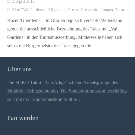
2. April 2012
Akte "Val Gardena"
,
Allgemein
,
Presse
,
Pressemitteilungen
,
Tatorte
Bozen/Gherdëina – In Gröden regt sich verstärkt Widerstand
gegen die ausschließliche Bezeichnung des Tales mit „Val
Gardena“ in der Tourismuswerbung. Mittlerweile haben sich
selbst die Bürgermeister des Tales gegen die…
Über uns
Die SOKO Tatort "Alto Adige" ist eine Arbeitsgruppe des
Südtiroler Schützenbundes. Die Sonderkommission beschäftigt
sich mit der Toponomastik in Südtirol.
Fan werden