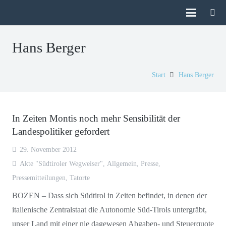
Hans Berger
Start
Hans Berger
In Zeiten Montis noch mehr Sensibilität der
Landespolitiker gefordert
29. November 2012
Akte "Südtiroler Wegweiser"
,
Allgemein
,
Presse
,
Pressemitteilungen
,
Tatorte
BOZEN – Dass sich Südtirol in Zeiten befindet, in denen der
italienische Zentralstaat die Autonomie Süd-Tirols untergräbt,
unser Land mit einer nie dagewesen Abgaben- und Steuerquote