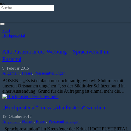
Hochpustertal
Start
Hochpustertal
Alta Pusteria in der Werbung – Sprachverfall im
Pustertal
9. Februar 2015
Allgemein
,
Presse
,
Pressemitteilungen
BOZEN – „Es ist einfach nur noch traurig, wie wir Südtiroler mit
unseren Ortsnamen umgehen!“, so der Südtiroler Schützenbund in
einer Aussendung. Grund für die Aufregung ist einmal mehr die…
„Hochpustertal“ muss „Alta Pusteria“ weichen
19. Oktober 2012
Allgemein
,
Namen
,
Presse
,
Pressemitteilungen
„Sprachprostitution“ im Kreuzfeuer der Kritik HOCHPUSTERTAL