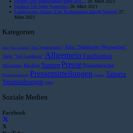
Dichter und Minnesänger unter sich…
29. März 2023
Südtirol 100 Jahre Namenlos
28. März 2023
Landesweite Aktion: Eine Kulturnation fälscht Namen!
27.
März 2023
Kategorien
Akte "Südtiroler Wegweiser"
Akte "Straßenschilder"
Akte "San Candido"
Allgemein
Faschismus
Akte "Val Gardena"
Presse
Namen
Medien
Presseberichte
Flugblätter
Pressemitteilungen
Tatorte
Pressekonferenzen
Quellen
Veranstaltungen
Video
Soziale Medien
Facebook
X
YouTube