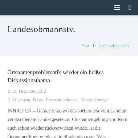
Landesobmannstv.
Start
Landesobmannstv.
Ortsnamenproblematik wieder ein heißes
Diskussionsthema
19. Dezember 2012
Allgemein
,
Presse
,
Pressemitteilungen
,
Veranstaltungen
INNICHEN – Gerade jetzt, wo das soeben erst vom Landtag
verabschiedete Landesgesetz zur Ortsnamengebung von Rom
auch schon wieder rückverwiesen wurde, ist die
Ortsnamenfrage wieder aktuell wie nie zuvor. Wie…