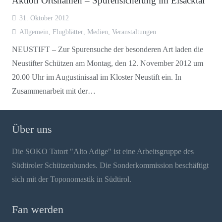
Aktion Ortsnamen – Spurensicherung im Eisacktal
31. Oktober 2012
Allgemein
,
Flugblätter
,
Medien
,
Veranstaltungen
NEUSTIFT – Zur Spurensuche der besonderen Art laden die
Neustifter Schützen am Montag, den 12. November 2012 um
20.00 Uhr im Augustinisaal im Kloster Neustift ein. In
Zusammenarbeit mit der…
Über uns
Die SOKO Tatort "Alto Adige" ist eine Arbeitsgruppe des
Südtiroler Schützenbundes. Die Sonderkommission beschäftigt
sich mit der Toponomastik in Südtirol.
Fan werden