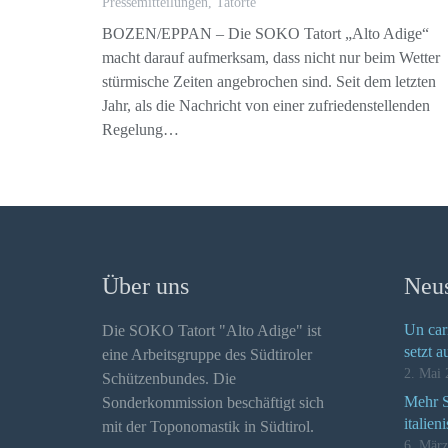
Pressemitteilungen
,
Tatorte
BOZEN/EPPAN – Die SOKO Tatort „Alto Adige“
macht darauf aufmerksam, dass nicht nur beim Wetter
stürmische Zeiten angebrochen sind. Seit dem letzten
Jahr, als die Nachricht von einer zufriedenstellenden
Regelung…
Über uns
Neus
Un car
Die SOKO Tatort "Alto Adige" ist
setzt a
eine Arbeitsgruppe des Südtiroler
2. Mai 
Schützenbundes. Die
Mehr Se
Sonderkommission beschäftigt sich
italien
mit der Toponomastik in Südtirol.
6. Mär