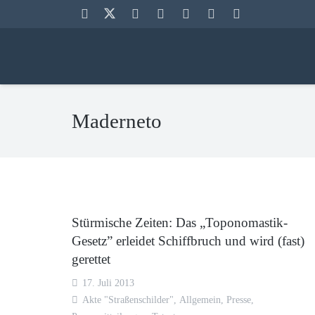
Maderneto
Stürmische Zeiten: Das „Toponomastik-
Gesetz” erleidet Schiffbruch und wird (fast)
gerettet
17. Juli 2013
Akte "Straßenschilder"
,
Allgemein
,
Presse
,