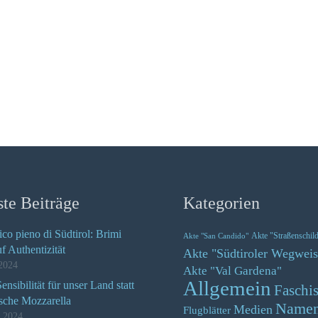
te Beiträge
Kategorien
ico pieno di Südtirol: Brimi
Akte "Straßenschil
Akte "San Candido"
uf Authentizität
Akte "Südtiroler Wegweis
2024
Akte "Val Gardena"
Allgemein
nsibilität für unser Land statt
Faschi
ische Mozzarella
Name
Medien
Flugblätter
z 2024