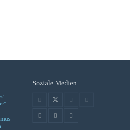
Soziale Medien
der"
er"
smus
n