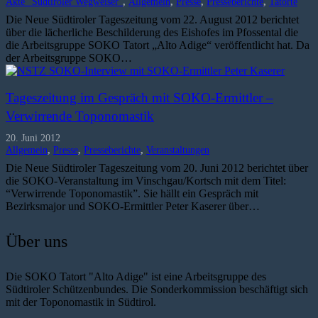
Akte "Südtiroler Wegweiser"
,
Allgemein
,
Presse
,
Presseberichte
,
Tatorte
Die Neue Südtiroler Tageszeitung vom 22. August 2012 berichtet
über die lächerliche Beschilderung des Eishofes im Pfossental die
die Arbeitsgruppe SOKO Tatort „Alto Adige“ veröffentlicht hat. Da
der Arbeitsgruppe SOKO…
Tageszeitung im Gespräch mit SOKO-Ermittler –
Verwirrende Toponomastik
20. Juni 2012
Allgemein
,
Presse
,
Presseberichte
,
Veranstaltungen
Die Neue Südtiroler Tageszeitung vom 20. Juni 2012 berichtet über
die SOKO-Veranstaltung im Vinschgau/Kortsch mit dem Titel:
“Verwirrende Toponomastik”. Sie hällt ein Gespräch mit
Bezirksmajor und SOKO-Ermittler Peter Kaserer über…
Über uns
Die SOKO Tatort "Alto Adige" ist eine Arbeitsgruppe des
Südtiroler Schützenbundes. Die Sonderkommission beschäftigt sich
mit der Toponomastik in Südtirol.