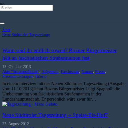
Neue Südtiroler Tageszeitung
Start
Neue Südtiroler Tageszeitung
Wann seid ihr endlich soweit? Bozner Bürgermeister
hält an faschistischen Straßennamen fest
15. Oktober 2013
Akte "Straßenschilder"
,
Allgemein
,
Faschismus
,
Namen
,
Presse
,
Pressemitteilungen
,
Tatorte
In einem Interview mit der Neuen Südtiroler Tageszeitung (Ausgabe
vom 11.10.2013) lehnt Bozens Bürgermeister Luigi Spagnolli die
Umbenennung von faschistischen Straßennamen in der
Landeshauptstadt ab. Er persönlich wäre zwar für…
Neue Südtiroler Tageszeitung – Speise-Eis-Hof?
22. August 2012