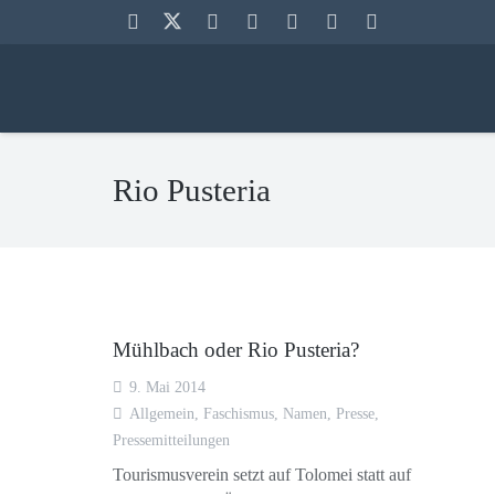
Rio Pusteria
Mühlbach oder Rio Pusteria?
9. Mai 2014
Allgemein
,
Faschismus
,
Namen
,
Presse
,
Pressemitteilungen
Tourismusverein setzt auf Tolomei statt auf