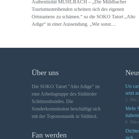
Authentizität MÜHLBACH – „Die Mühlbacher
Tourismustreibenden scheinen sich des eigenen
Ortsnamens zu schämen.“ so die SOKO Tatort „Alto
Adige“ in einer Aussendung. „Wie sonst…
Über uns
Neus
Un car
Die SOKO Tatort "Alto Adige" ist
setzt a
eine Arbeitsgruppe des Südtiroler
2. Mai 
Schützenbundes. Die
Mehr Se
Sonderkommission beschäftigt sich
italien
mit der Toponomastik in Südtirol.
6. Mär
Dichte
Fan werden
sich…