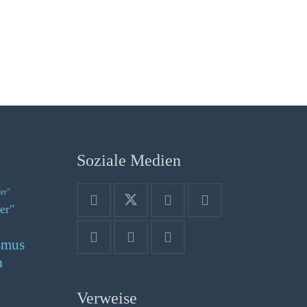
Soziale Medien
der"
er"
smus
n
Verweise