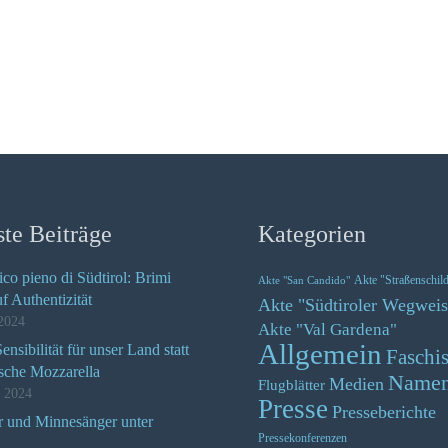
te Beiträge
Kategorien
ico pieno di Südtirol: Brimi
Akte "Straßenschil
Akte "San Candido"
uf Authentizität
Akte "Südtiroler Wegweis
2024
Akte "Val Gardena"
Allgemein
nsibilität für unser Land statt
Faschi
ische Mozzarella
Name
Medien
Flugblätter
z 2024
Presse
Presseberichte
r und Minnesänger unter
Pressekonferenzen