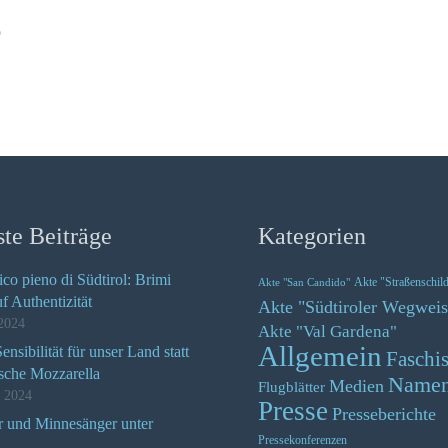
o
te Beiträge
Kategorien
ico pieno di Südtirol: Brimi
Akte "Straßenschil
Akte "San Candido"
uf Authentizität
Akte "Südtiroler Wegweis
2024
Akte "Val Gardena"
Allgemein
nsibilität für unser Land statt
Faschi
ische Mozzarella
Name
Medien
Flugblätter
z 2024
Presse
Presseberichte
r und Minnesänger unter
Pressekonferenzen