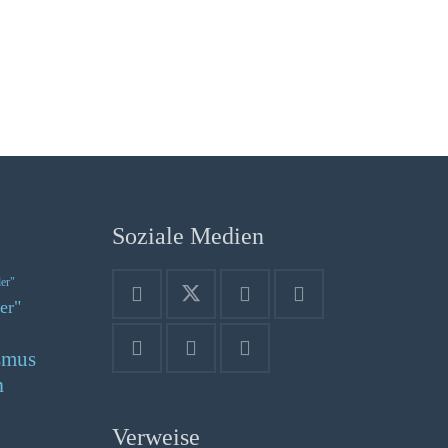
Soziale Medien
der"
er"
smus
n
Verweise