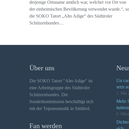
derjenige Ortsname amtlich war, welcher vor Ort von
der einheimischen Bevölkerung verwendet wurde.“, s
die SOKO Tatort „Alto Adige“ des Südtiroler
Schützenbundes…
Über uns
Neus
Un car
Die SOKO Tatort "Alto Adige" ist
setzt a
eine Arbeitsgruppe des Südtiroler
2. Mai 
Schützenbundes. Die
Mehr Se
Sonderkommission beschäftigt sich
italien
mit der Toponomastik in Südtirol.
6. Mär
Dichte
Fan werden
sich…