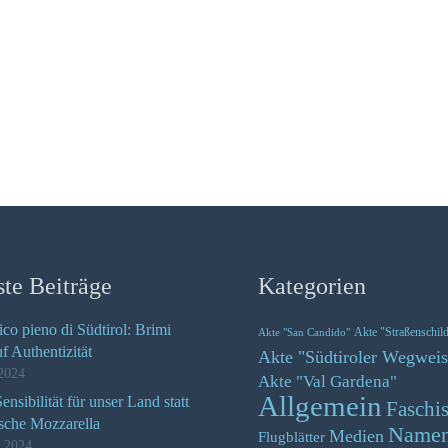
te Beiträge
Kategorien
ico pieno di Südtirol: Brimi
Akte "Straßenschil
Akte "San Candido"
uf Authentizität
Akte "Südtiroler Wegweis
2024
Akte "Val Gardena"
Allgemein
nsibilität für unser Land statt
Faschi
ische Mozzarella
Name
Medien
Flugblätter
z 2024