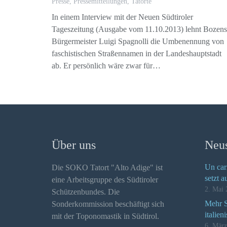
Presse
,
Pressemitteilungen
,
Tatorte
In einem Interview mit der Neuen Südtiroler
Tageszeitung (Ausgabe vom 11.10.2013) lehnt Bozens
Bürgermeister Luigi Spagnolli die Umbenennung von
faschistischen Straßennamen in der Landeshauptstadt
ab. Er persönlich wäre zwar für…
Über uns
Neus
Un car
Die SOKO Tatort "Alto Adige" ist
setzt a
eine Arbeitsgruppe des Südtiroler
2. Mai 
Schützenbundes. Die
Mehr Se
Sonderkommission beschäftigt sich
italien
mit der Toponomastik in Südtirol.
6. Mär