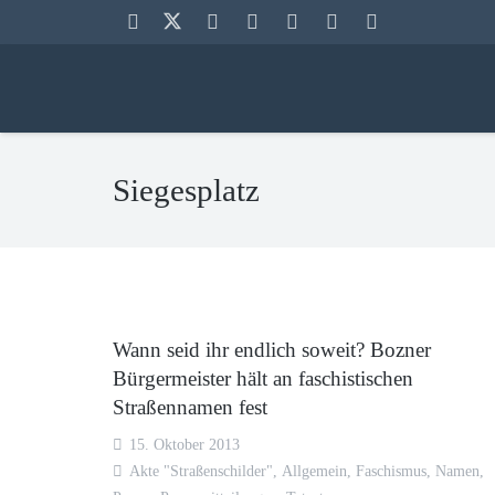
Siegesplatz
Wann seid ihr endlich soweit? Bozner
Bürgermeister hält an faschistischen
Straßennamen fest
15. Oktober 2013
Akte "Straßenschilder"
,
Allgemein
,
Faschismus
,
Namen
,