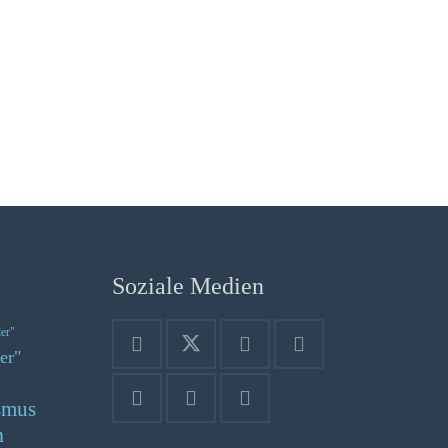
Soziale Medien
der"
er"
smus
n