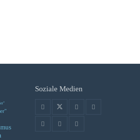
Soziale Medien
der"
er"
smus
n