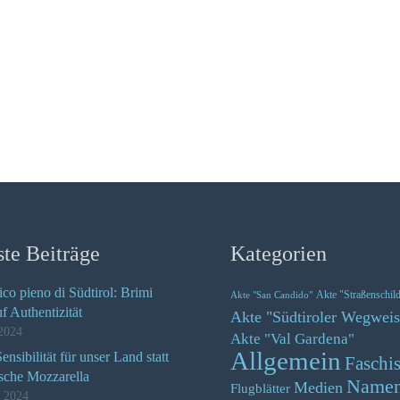
te Beiträge
Kategorien
ico pieno di Südtirol: Brimi
Akte "Straßenschil
Akte "San Candido"
uf Authentizität
Akte "Südtiroler Wegweis
2024
Akte "Val Gardena"
Allgemein
nsibilität für unser Land statt
Faschi
ische Mozzarella
Name
Medien
Flugblätter
z 2024