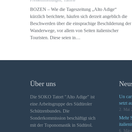
Pressemitteilungen
,
Tatorte
BOZEN – Wie die Tageszeitung „Alto Adige“
kürzlich berichtete, häufen sich derzeit angeblich die
Beschwerden über die einsprachige Beschilderung der
Wanderwege, vor allem von Seiten italienischer
Touristen. Diese seien in…
Über uns
Neus
Un car
Die SOKO Tatort "Alto Adige" ist
setzt a
eine Arbeitsgruppe des Südtiroler
2. Mai 
Schützenbundes. Die
Mehr Se
Sonderkommission beschäftigt sich
italien
mit der Toponomastik in Südtirol.
6. Mär