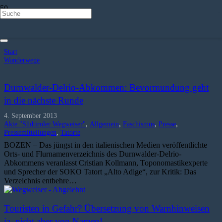
Wanderwege
Start
Wanderwege
Durnwalder-Delrio-Abkommen: Bevormundung geht
in die nächste Runde
4. September 2013
Akte "Südtiroler Wegweiser"
,
Allgemein
,
Faschismus
,
Presse
,
Pressemitteilungen
,
Tatorte
BOZEN – Das jüngst in den italienischen Medien veröffentlichte
Orts- und Flurnamenverzeichnis des Durnwalder-Delrio-
Abkommens veranlasst Cristian Kollmann, Toponomastikexperte
und Sprecher der SOKO Tatort „Alto Adige“, zur Kritik: Das
Verzeichnis entbehre…
Touristen in Gefahr? Übersetzung von Warnhinweisen
ja, nicht aber von Namen!