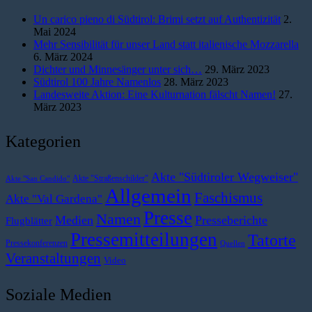
Un carico pieno di Südtirol: Brimi setzt auf Authentizität
2.
Mai 2024
Mehr Sensibilität für unser Land statt italienische Mozzarella
6. März 2024
Dichter und Minnesänger unter sich…
29. März 2023
Südtirol 100 Jahre Namenlos
28. März 2023
Landesweite Aktion: Eine Kulturnation fälscht Namen!
27.
März 2023
Kategorien
Akte "Südtiroler Wegweiser"
Akte "Straßenschilder"
Akte "San Candido"
Allgemein
Faschismus
Akte "Val Gardena"
Presse
Namen
Medien
Presseberichte
Flugblätter
Pressemitteilungen
Tatorte
Pressekonferenzen
Quellen
Veranstaltungen
Video
Soziale Medien